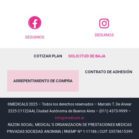
SEGUINOS
SEGUINOS
COTIZAR PLAN
SOLICITUD DE BAJA
CONTRATO DE ADHESIÓN
ARREPENTIMIENTO DE COMPRA
©MEDICALS 2025 – Todos los derechos reservados – Marcelo T. De Alvear
2225 C1122AAI, Ciudad Autónoma de Buenos Aires – (011) 4373-9999 –
info@medicals.ar
RAZON SOCIAL: MEDICAL´S ORGANIZACION DE PRESTACIONES MEDICAS
PRIVADAS SOCIEDAD ANONIMA | RNEMP Nº 1-11186 | CUIT 33578615399