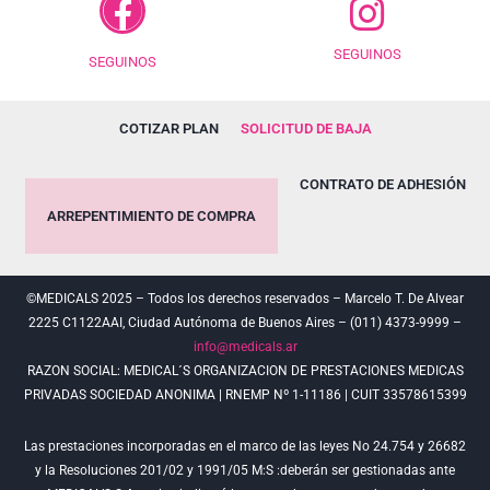
SEGUINOS
SEGUINOS
COTIZAR PLAN
SOLICITUD DE BAJA
CONTRATO DE ADHESIÓN
ARREPENTIMIENTO DE COMPRA
©MEDICALS 2025 – Todos los derechos reservados – Marcelo T. De Alvear
2225 C1122AAI, Ciudad Autónoma de Buenos Aires – (011) 4373-9999 –
info@medicals.ar
RAZON SOCIAL: MEDICAL´S ORGANIZACION DE PRESTACIONES MEDICAS
PRIVADAS SOCIEDAD ANONIMA | RNEMP Nº 1-11186 | CUIT 33578615399
Las prestaciones incorporadas en el marco de las leyes No 24.754 y 26682
y la Resoluciones 201/02 y 1991/05 M:S :deberán ser gestionadas ante