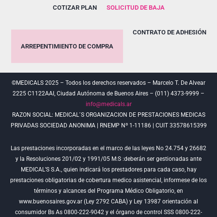
COTIZAR PLAN
SOLICITUD DE BAJA
CONTRATO DE ADHESIÓN
ARREPENTIMIENTO DE COMPRA
©MEDICALS 2025 – Todos los derechos reservados – Marcelo T. De Alvear
2225 C1122AAI, Ciudad Autónoma de Buenos Aires – (011) 4373-9999 –
info@medicals.ar
RAZON SOCIAL: MEDICAL´S ORGANIZACION DE PRESTACIONES MEDICAS
PRIVADAS SOCIEDAD ANONIMA | RNEMP Nº 1-11186 | CUIT 33578615399
Las prestaciones incorporadas en el marco de las leyes No 24.754 y 26682
y la Resoluciones 201/02 y 1991/05 M:S :deberán ser gestionadas ante
MEDICAL’S S.A., quien indicará los prestadores para cada caso, hay
prestaciones obligatorias de cobertura medico asistencial, informese de los
términos y alcances del Programa Médico Obligatorio, en
www.buenosaires.gov.ar (Ley 2792 CABA) y Ley 13987 orientación al
consumidor Bs As 0800-222-9042 y el órgano de control SSS 0800-222-