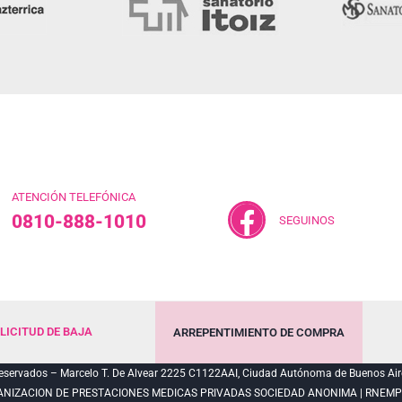
ATENCIÓN TELEFÓNICA
0810-888-1010
SEGUINOS
LICITUD DE BAJA
ARREPENTIMIENTO DE COMPRA
servados – Marcelo T. De Alvear 2225 C1122AAI, Ciudad Autónoma de Buenos Air
ANIZACION DE PRESTACIONES MEDICAS PRIVADAS SOCIEDAD ANONIMA | RNEMP N