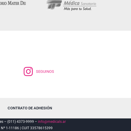
SEGUINOS
CONTRATO DE ADHESIÓN
es – (011) 4373-9999 –
info@medicals.ar
º 1-11186 | CUIT 33578615399