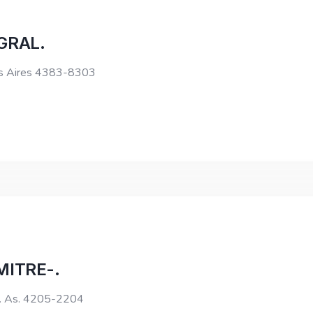
GRAL.
os Aires 4383-8303
MITRE-.
. As. 4205-2204