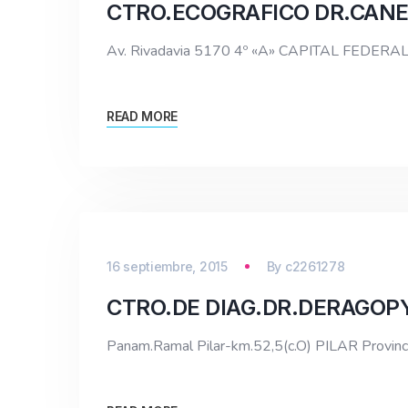
CTRO.ECOGRAFICO DR.CANE
Av. Rivadavia 5170 4º «A» CAPITAL FEDERAL
READ MORE
16 septiembre, 2015
By
c2261278
CTRO.DE DIAG.DR.DERAGOP
Panam.Ramal Pilar-km.52,5(c.O) PILAR Provi