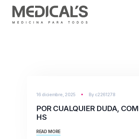
16 diciembre, 2025
By
c2261278
POR CUALQUIER DUDA, COM
HS
READ MORE