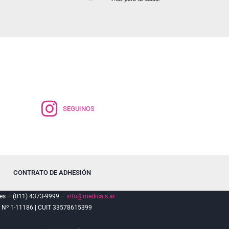
SEGUINOS
CONTRATO DE ADHESIÓN
es – (011) 4373-9999 –
info@medicals.ar
º 1-11186 | CUIT 33578615399