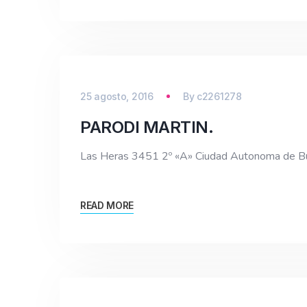
25 agosto, 2016
By
c2261278
PARODI MARTIN.
Las Heras 3451 2º «A» Ciudad Autonoma de 
READ MORE