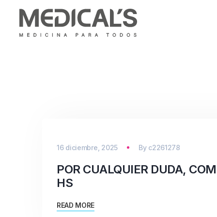
16 diciembre, 2025
By
c2261278
POR CUALQUIER DUDA, COM
HS
READ MORE