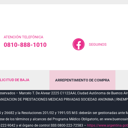
ATENCIÓN TELEFÓNICA
0810-888-1010
SEGUINOS
LICITUD DE BAJA
ARREPENTIMIENTO DE COMPRA
servados – Marcelo T. De Alvear 2225 C1122AAI, Ciudad Autónoma de Buenos Air
ANIZACION DE PRESTACIONES MEDICAS PRIVADAS SOCIEDAD ANONIMA | RNEMP N
4 y 26682 y la Resoluciones 201/02 y 1991/05 M:S :deberán ser gestionadas ante ME
rmese de los términos y alcances del Programa Médico Obligatorio, en www.buenosai
-222-9042 y el órgano de control SSS 0800-222-72583 –
https://www.argentina.gob