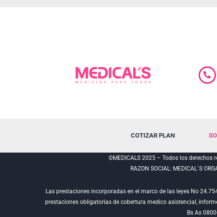
COTIZAR PLAN
SO
©MEDICALS 2025 – Todos los derechos re
RAZON SOCIAL: MEDICAL´S ORG
Las prestaciones incorporadas en el marco de las leyes No 24.75
prestaciones obligatorias de cobertura medico asistencial, info
Bs As 0800