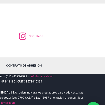
SEGUINOS
CONTRATO DE ADHESIÓN
es – (011) 4373-9999 –
info@medicals.ar
º 1-11186 | CUIT 33578615399
DICAL’S S.A., quien indicará los prestadores para cada caso, hay
res.gov.ar (Ley 2792 CABA) y Ley 13987 orientación al consumidor
.ar/sssalud