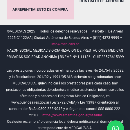
CONTRATO DE ADHESIÓN
ARREPENTIMIENTO DE COMPRA
©MEDICALS 2025 – Todos los derechos reservados – Marcelo T. De Alvear
2225 C1122AAI, Ciudad Autónoma de Buenos Aires – (011) 4373-9999 –
info@medicals.ar
RAZON SOCIAL: MEDICAL´S ORGANIZACION DE PRESTACIONES MEDICAS
PRIVADAS SOCIEDAD ANONIMA | RNEMP Nº 1-11186 | CUIT 33578615399
Las prestaciones incorporadas en el marco de las leyes No 24.754 y 26682
y la Resoluciones 201/02 y 1991/05 M:S :deberán ser gestionadas ante
MEDICAL’S S.A., quien indicará los prestadores para cada caso, hay
prestaciones obligatorias de cobertura medico asistencial, informese de los
términos y alcances del Programa Médico Obligatorio, en
www.buenosaires.gov.ar (Ley 2792 CABA) y Ley 13987 orientación al
consumidor Bs As 0800-222-9042 y el órgano de control SSS 0800-222-
72583 –
https://www.argentina.gob.ar/sssalud
Cualquier reclamo y/ o denuncia legal deberá notificarse al domicilio legal
correspondiente de MEDICAL’S S.A.