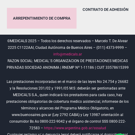
CONTRATO DE ADHESIÓN
ARREPENTIMIENTO DE COMPRA
©MEDICALS 2025 – Todos los derechos reservados – Marcelo T. De Alvear
2225 C1122AAI, Ciudad Autónoma de Buenos Aires – (011) 4373-9999 –
info@medicals.ar
RAZON SOCIAL: MEDICAL´S ORGANIZACION DE PRESTACIONES MEDICAS
PRIVADAS SOCIEDAD ANONIMA | RNEMP Nº 1-11186 | CUIT 33578615399
Las prestaciones incorporadas en el marco de las leyes No 24.754 y 26682
y la Resoluciones 201/02 y 1991/05 M:S :deberán ser gestionadas ante
MEDICAL’S S.A., quien indicará los prestadores para cada caso, hay
prestaciones obligatorias de cobertura medico asistencial, informese de los
términos y alcances del Programa Médico Obligatorio, en
www.buenosaires.gov.ar (Ley 2792 CABA) y Ley 13987 orientación al
consumidor Bs As 0800-222-9042 y el órgano de control SSS 0800-222-
72583 –
https://www.argentina.gob.ar/sssalud
Cualquier reclamo y/ o denuncia legal deberá notificarse al domicilio legal