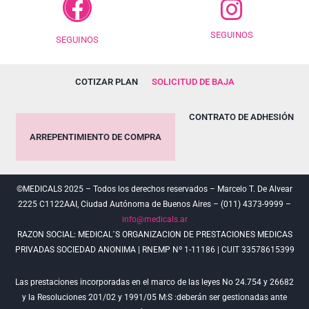
SEGUINOS
SEGUINOS
COTIZAR PLAN
SOLICITUD DE BAJA
CONTRATO DE ADHESIÓN
ARREPENTIMIENTO DE COMPRA
©MEDICALS 2025 – Todos los derechos reservados – Marcelo T. De Alvear
2225 C1122AAI, Ciudad Autónoma de Buenos Aires – (011) 4373-9999 –
info@medicals.ar
RAZON SOCIAL: MEDICAL´S ORGANIZACION DE PRESTACIONES MEDICAS
PRIVADAS SOCIEDAD ANONIMA | RNEMP Nº 1-11186 | CUIT 33578615399
Las prestaciones incorporadas en el marco de las leyes No 24.754 y 26682
y la Resoluciones 201/02 y 1991/05 M:S :deberán ser gestionadas ante