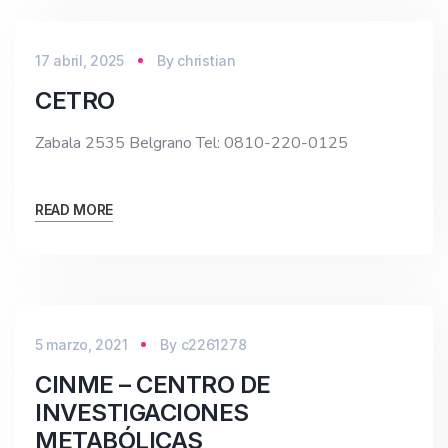
17 abril, 2025
By
christian
CETRO
Zabala 2535 Belgrano Tel: 0810-220-0125
READ MORE
5 marzo, 2021
By
c2261278
CINME – CENTRO DE
INVESTIGACIONES
METABÓLICAS