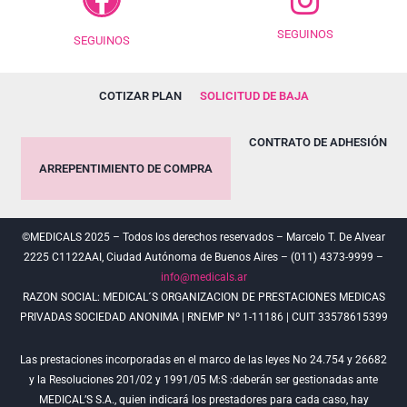
SEGUINOS
SEGUINOS
COTIZAR PLAN
SOLICITUD DE BAJA
CONTRATO DE ADHESIÓN
ARREPENTIMIENTO DE COMPRA
©MEDICALS 2025 – Todos los derechos reservados – Marcelo T. De Alvear
2225 C1122AAI, Ciudad Autónoma de Buenos Aires – (011) 4373-9999 –
info@medicals.ar
RAZON SOCIAL: MEDICAL´S ORGANIZACION DE PRESTACIONES MEDICAS
PRIVADAS SOCIEDAD ANONIMA | RNEMP Nº 1-11186 | CUIT 33578615399
Las prestaciones incorporadas en el marco de las leyes No 24.754 y 26682
y la Resoluciones 201/02 y 1991/05 M:S :deberán ser gestionadas ante
MEDICAL’S S.A., quien indicará los prestadores para cada caso, hay