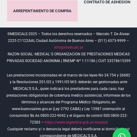
CONTRATO DE ADHESIÓN
ARREPENTIMIENTO DE COMPRA
©MEDICALS 2025 – Todos los derechos reservados – Marcelo T. De Alvear
2225 C1122AAI, Ciudad Autónoma de Buenos Aires – (011) 4373-9999 –
info@medicals.ar
RAZON SOCIAL: MEDICAL´S ORGANIZACION DE PRESTACIONES MEDICAS
PRIVADAS SOCIEDAD ANONIMA | RNEMP Nº 1-11186 | CUIT 33578615399
Las prestaciones incorporadas en el marco de las leyes No 24.754 y 26682
y la Resoluciones 201/02 y 1991/05 M:S :deberán ser gestionadas ante
MEDICAL’S S.A., quien indicará los prestadores para cada caso, hay
prestaciones obligatorias de cobertura medico asistencial, informese de los
términos y alcances del Programa Médico Obligatorio, en
www.buenosaires.gov.ar (Ley 2792 CABA) y Ley 13987 orientación al
consumidor Bs As 0800-222-9042 y el órgano de control SSS 0800-222-
72583 –
https://www.argentina.gob.ar/sssalud
Cualquier reclamo y/ o denuncia legal deberá notificarse al domicilio legal
correspondiente de MEDICAL’S S.A.