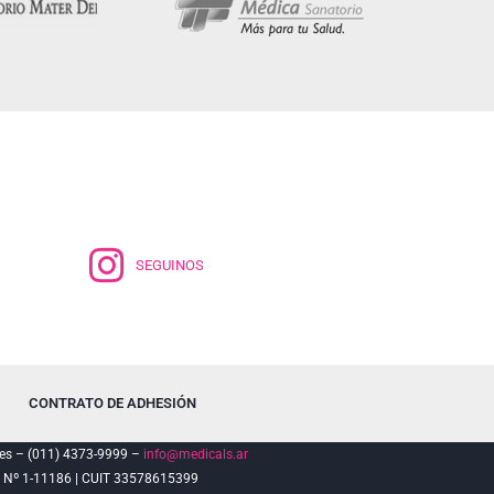
SEGUINOS
CONTRATO DE ADHESIÓN
es – (011) 4373-9999 –
info@medicals.ar
º 1-11186 | CUIT 33578615399