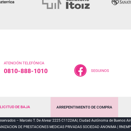
ATENCIÓN TELEFÓNICA
0810-888-1010
SEGUINOS
LICITUD DE BAJA
ARREPENTIMIENTO DE COMPRA
servados – Marcelo T. De Alvear 2225 C1122AAI, Ciudad Autónoma de Buenos Air
ANIZACION DE PRESTACIONES MEDICAS PRIVADAS SOCIEDAD ANONIMA | RNEMP N