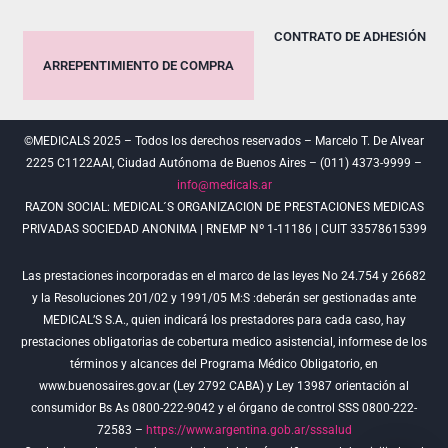
CONTRATO DE ADHESIÓN
ARREPENTIMIENTO DE COMPRA
©MEDICALS 2025 – Todos los derechos reservados – Marcelo T. De Alvear
2225 C1122AAI, Ciudad Autónoma de Buenos Aires – (011) 4373-9999 –
info@medicals.ar
RAZON SOCIAL: MEDICAL´S ORGANIZACION DE PRESTACIONES MEDICAS
PRIVADAS SOCIEDAD ANONIMA | RNEMP Nº 1-11186 | CUIT 33578615399
Las prestaciones incorporadas en el marco de las leyes No 24.754 y 26682
y la Resoluciones 201/02 y 1991/05 M:S :deberán ser gestionadas ante
MEDICAL’S S.A., quien indicará los prestadores para cada caso, hay
prestaciones obligatorias de cobertura medico asistencial, informese de los
términos y alcances del Programa Médico Obligatorio, en
www.buenosaires.gov.ar (Ley 2792 CABA) y Ley 13987 orientación al
consumidor Bs As 0800-222-9042 y el órgano de control SSS 0800-222-
72583 –
https://www.argentina.gob.ar/sssalud