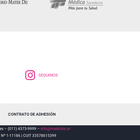
SEGUINOS
CONTRATO DE ADHESIÓN
es – (011) 4373-9999 –
info@medicals.ar
º 1-11186 | CUIT 33578615399