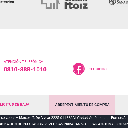
ATENCIÓN TELEFÓNICA
0810-888-1010
SEGUINOS
LICITUD DE BAJA
ARREPENTIMIENTO DE COMPRA
servados – Marcelo T. De Alvear 2225 C1122AAI, Ciudad Autónoma de Buenos Air
ANIZACION DE PRESTACIONES MEDICAS PRIVADAS SOCIEDAD ANONIMA | RNEMP N