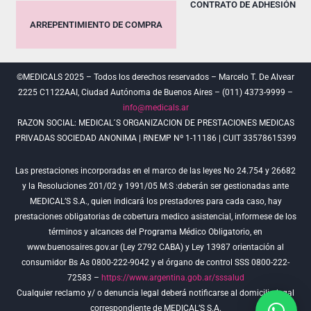
CONTRATO DE ADHESIÓN
ARREPENTIMIENTO DE COMPRA
©MEDICALS 2025 – Todos los derechos reservados – Marcelo T. De Alvear
2225 C1122AAI, Ciudad Autónoma de Buenos Aires – (011) 4373-9999 –
info@medicals.ar
RAZON SOCIAL: MEDICAL´S ORGANIZACION DE PRESTACIONES MEDICAS
PRIVADAS SOCIEDAD ANONIMA | RNEMP Nº 1-11186 | CUIT 33578615399
Las prestaciones incorporadas en el marco de las leyes No 24.754 y 26682
y la Resoluciones 201/02 y 1991/05 M:S :deberán ser gestionadas ante
MEDICAL’S S.A., quien indicará los prestadores para cada caso, hay
prestaciones obligatorias de cobertura medico asistencial, informese de los
términos y alcances del Programa Médico Obligatorio, en
www.buenosaires.gov.ar (Ley 2792 CABA) y Ley 13987 orientación al
consumidor Bs As 0800-222-9042 y el órgano de control SSS 0800-222-
72583 –
https://www.argentina.gob.ar/sssalud
Cualquier reclamo y/ o denuncia legal deberá notificarse al domicilio legal
correspondiente de MEDICAL’S S.A.