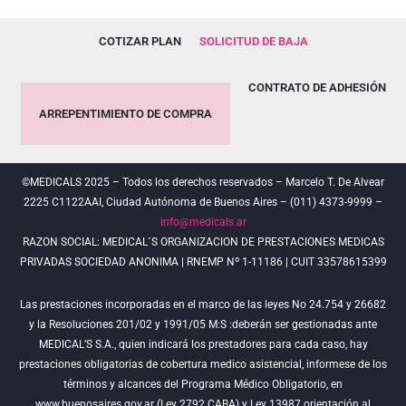
COTIZAR PLAN
SOLICITUD DE BAJA
CONTRATO DE ADHESIÓN
ARREPENTIMIENTO DE COMPRA
©MEDICALS 2025 – Todos los derechos reservados – Marcelo T. De Alvear
2225 C1122AAI, Ciudad Autónoma de Buenos Aires – (011) 4373-9999 –
info@medicals.ar
RAZON SOCIAL: MEDICAL´S ORGANIZACION DE PRESTACIONES MEDICAS
PRIVADAS SOCIEDAD ANONIMA | RNEMP Nº 1-11186 | CUIT 33578615399
Las prestaciones incorporadas en el marco de las leyes No 24.754 y 26682
y la Resoluciones 201/02 y 1991/05 M:S :deberán ser gestionadas ante
MEDICAL’S S.A., quien indicará los prestadores para cada caso, hay
prestaciones obligatorias de cobertura medico asistencial, informese de los
términos y alcances del Programa Médico Obligatorio, en
www.buenosaires.gov.ar (Ley 2792 CABA) y Ley 13987 orientación al