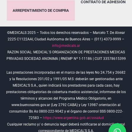
CONTRATO DE ADHESIÓN
ARREPENTIMIENTO DE COMPRA
©MEDICALS 2025 – Todos los derechos reservados – Marcelo T. De Alvear
2225 C1122AAI, Ciudad Autónoma de Buenos Aires – (011) 4373-9999 –
info@medicals.ar
RAZON SOCIAL: MEDICAL´S ORGANIZACION DE PRESTACIONES MEDICAS
PRIVADAS SOCIEDAD ANONIMA | RNEMP Nº 1-11186 | CUIT 33578615399
Las prestaciones incorporadas en el marco de las leyes No 24.754 y 26682
y la Resoluciones 201/02 y 1991/05 M:S :deberán ser gestionadas ante
MEDICAL’S S.A., quien indicará los prestadores para cada caso, hay
prestaciones obligatorias de cobertura medico asistencial, informese de los
términos y alcances del Programa Médico Obligatorio, en
www.buenosaires.gov.ar (Ley 2792 CABA) y Ley 13987 orientación al
consumidor Bs As 0800-222-9042 y el órgano de control SSS 0800-222-
72583 –
https://www.argentina.gob.ar/sssalud
Cualquier reclamo y/ o denuncia legal deberá notificarse al domicilio legal
correspondiente de MEDICAL’S S.A.