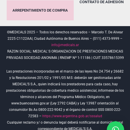
CONTRATO DE ADHESIÓN
ARREPENTIMIENTO DE COMPRA
©MEDICALS 2025 – Todos los derechos reservados – Marcelo T. De Alvear
2225 C1122AAI, Ciudad Autónoma de Buenos Aires – (011) 4373-9999 –
info@medicals.ar
RAZON SOCIAL: MEDICAL´S ORGANIZACION DE PRESTACIONES MEDICAS
PRIVADAS SOCIEDAD ANONIMA | RNEMP Nº 1-11186 | CUIT 33578615399
Las prestaciones incorporadas en el marco de las leyes No 24.754 y 26682
y la Resoluciones 201/02 y 1991/05 M:S :deberán ser gestionadas ante
MEDICAL’S S.A., quien indicará los prestadores para cada caso, hay
prestaciones obligatorias de cobertura medico asistencial, informese de los
términos y alcances del Programa Médico Obligatorio, en
www.buenosaires.gov.ar (Ley 2792 CABA) y Ley 13987 orientación al
consumidor Bs As 0800-222-9042 y el órgano de control SSS 0800-222-
72583 –
https://www.argentina.gob.ar/sssalud
Cualquier reclamo y/ o denuncia legal deberá notificarse al domicilio legal
correspondiente de MEDICAL’S S.A.