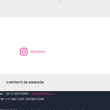
SEGUINOS
CONTRATO DE ADHESIÓN
es – (011) 4373-9999 –
info@medicals.ar
º 1-11186 | CUIT 33578615399