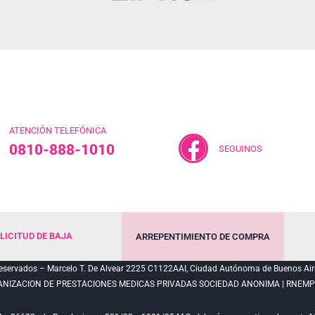
ATENCIÓN TELEFÓNICA
0810-888-1010
SEGUINOS
LICITUD DE BAJA
ARREPENTIMIENTO DE COMPRA
servados – Marcelo T. De Alvear 2225 C1122AAI, Ciudad Autónoma de Buenos Air
ANIZACION DE PRESTACIONES MEDICAS PRIVADAS SOCIEDAD ANONIMA | RNEMP N