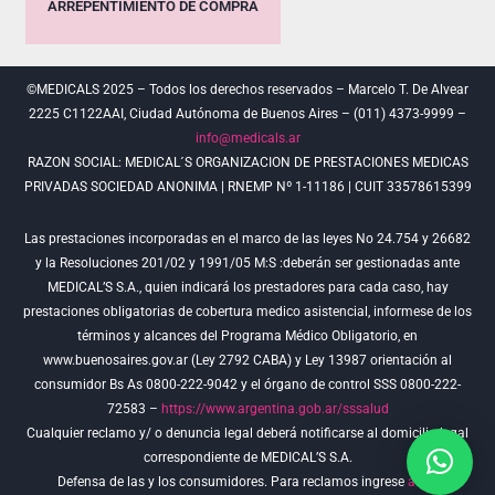
ARREPENTIMIENTO DE COMPRA
©MEDICALS 2025 – Todos los derechos reservados – Marcelo T. De Alvear
2225 C1122AAI, Ciudad Autónoma de Buenos Aires – (011) 4373-9999 –
info@medicals.ar
RAZON SOCIAL: MEDICAL´S ORGANIZACION DE PRESTACIONES MEDICAS
PRIVADAS SOCIEDAD ANONIMA | RNEMP Nº 1-11186 | CUIT 33578615399
Las prestaciones incorporadas en el marco de las leyes No 24.754 y 26682
y la Resoluciones 201/02 y 1991/05 M:S :deberán ser gestionadas ante
MEDICAL’S S.A., quien indicará los prestadores para cada caso, hay
prestaciones obligatorias de cobertura medico asistencial, informese de los
términos y alcances del Programa Médico Obligatorio, en
www.buenosaires.gov.ar (Ley 2792 CABA) y Ley 13987 orientación al
consumidor Bs As 0800-222-9042 y el órgano de control SSS 0800-222-
72583 –
https://www.argentina.gob.ar/sssalud
Cualquier reclamo y/ o denuncia legal deberá notificarse al domicilio legal
correspondiente de MEDICAL’S S.A.
Defensa de las y los consumidores. Para reclamos ingrese
aquí
.