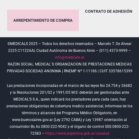
CONTRATO DE ADHESIÓN
ARREPENTIMIENTO DE COMPRA
©MEDICALS 2025 – Todos los derechos reservados – Marcelo T. De Alvear
2225 C1122AAI, Ciudad Autónoma de Buenos Aires – (011) 4373-9999 –
info@medicals.ar
RAZON SOCIAL: MEDICAL´S ORGANIZACION DE PRESTACIONES MEDICAS
PRIVADAS SOCIEDAD ANONIMA | RNEMP Nº 1-11186 | CUIT 33578615399
Las prestaciones incorporadas en el marco de las leyes No 24.754 y 26682
y la Resoluciones 201/02 y 1991/05 M:S :deberán ser gestionadas ante
MEDICAL’S S.A., quien indicará los prestadores para cada caso, hay
prestaciones obligatorias de cobertura medico asistencial, informese de los
términos y alcances del Programa Médico Obligatorio, en
www.buenosaires.gov.ar (Ley 2792 CABA) y Ley 13987 orientación al
consumidor Bs As 0800-222-9042 y el órgano de control SSS 0800-222-
72583 –
https://www.argentina.gob.ar/sssalud