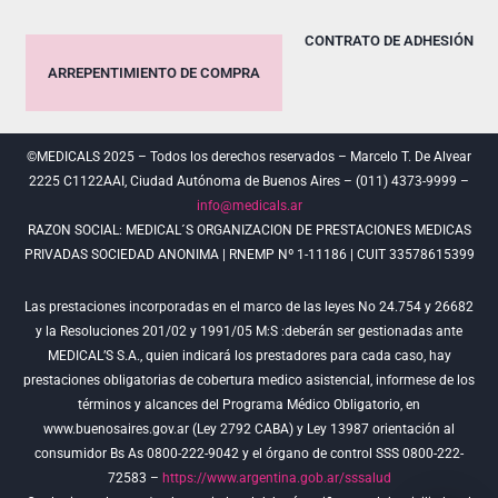
CONTRATO DE ADHESIÓN
ARREPENTIMIENTO DE COMPRA
©MEDICALS 2025 – Todos los derechos reservados – Marcelo T. De Alvear
2225 C1122AAI, Ciudad Autónoma de Buenos Aires – (011) 4373-9999 –
info@medicals.ar
RAZON SOCIAL: MEDICAL´S ORGANIZACION DE PRESTACIONES MEDICAS
PRIVADAS SOCIEDAD ANONIMA | RNEMP Nº 1-11186 | CUIT 33578615399
Las prestaciones incorporadas en el marco de las leyes No 24.754 y 26682
y la Resoluciones 201/02 y 1991/05 M:S :deberán ser gestionadas ante
MEDICAL’S S.A., quien indicará los prestadores para cada caso, hay
prestaciones obligatorias de cobertura medico asistencial, informese de los
términos y alcances del Programa Médico Obligatorio, en
www.buenosaires.gov.ar (Ley 2792 CABA) y Ley 13987 orientación al
consumidor Bs As 0800-222-9042 y el órgano de control SSS 0800-222-
72583 –
https://www.argentina.gob.ar/sssalud