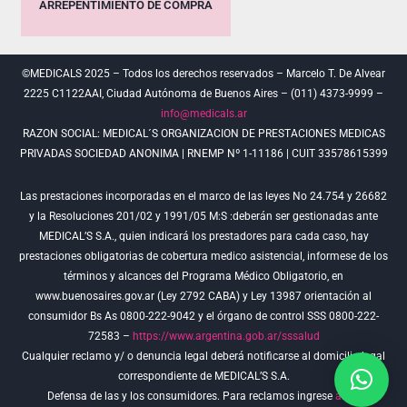
ARREPENTIMIENTO DE COMPRA
©MEDICALS 2025 – Todos los derechos reservados – Marcelo T. De Alvear
2225 C1122AAI, Ciudad Autónoma de Buenos Aires – (011) 4373-9999 –
info@medicals.ar
RAZON SOCIAL: MEDICAL´S ORGANIZACION DE PRESTACIONES MEDICAS
PRIVADAS SOCIEDAD ANONIMA | RNEMP Nº 1-11186 | CUIT 33578615399
Las prestaciones incorporadas en el marco de las leyes No 24.754 y 26682
y la Resoluciones 201/02 y 1991/05 M:S :deberán ser gestionadas ante
MEDICAL’S S.A., quien indicará los prestadores para cada caso, hay
prestaciones obligatorias de cobertura medico asistencial, informese de los
términos y alcances del Programa Médico Obligatorio, en
www.buenosaires.gov.ar (Ley 2792 CABA) y Ley 13987 orientación al
consumidor Bs As 0800-222-9042 y el órgano de control SSS 0800-222-
72583 –
https://www.argentina.gob.ar/sssalud
Cualquier reclamo y/ o denuncia legal deberá notificarse al domicilio legal
correspondiente de MEDICAL’S S.A.
Defensa de las y los consumidores. Para reclamos ingrese
aquí
.