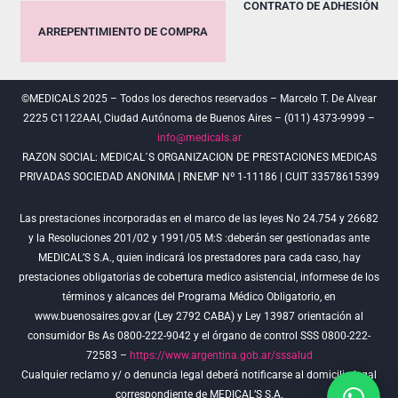
CONTRATO DE ADHESIÓN
ARREPENTIMIENTO DE COMPRA
©MEDICALS 2025 – Todos los derechos reservados – Marcelo T. De Alvear
2225 C1122AAI, Ciudad Autónoma de Buenos Aires – (011) 4373-9999 –
info@medicals.ar
RAZON SOCIAL: MEDICAL´S ORGANIZACION DE PRESTACIONES MEDICAS
PRIVADAS SOCIEDAD ANONIMA | RNEMP Nº 1-11186 | CUIT 33578615399
Las prestaciones incorporadas en el marco de las leyes No 24.754 y 26682
y la Resoluciones 201/02 y 1991/05 M:S :deberán ser gestionadas ante
MEDICAL’S S.A., quien indicará los prestadores para cada caso, hay
prestaciones obligatorias de cobertura medico asistencial, informese de los
términos y alcances del Programa Médico Obligatorio, en
www.buenosaires.gov.ar (Ley 2792 CABA) y Ley 13987 orientación al
consumidor Bs As 0800-222-9042 y el órgano de control SSS 0800-222-
72583 –
https://www.argentina.gob.ar/sssalud
Cualquier reclamo y/ o denuncia legal deberá notificarse al domicilio legal
correspondiente de MEDICAL’S S.A.