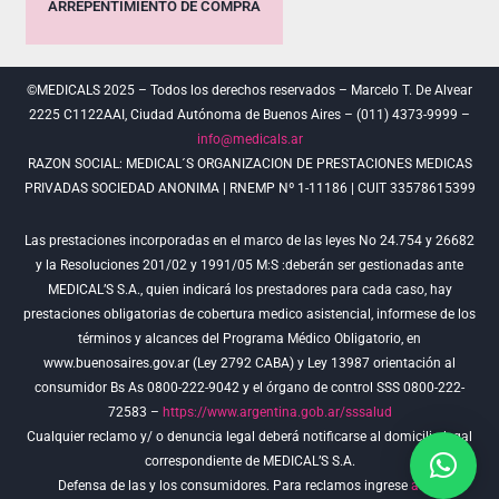
ARREPENTIMIENTO DE COMPRA
©MEDICALS 2025 – Todos los derechos reservados – Marcelo T. De Alvear
2225 C1122AAI, Ciudad Autónoma de Buenos Aires – (011) 4373-9999 –
info@medicals.ar
RAZON SOCIAL: MEDICAL´S ORGANIZACION DE PRESTACIONES MEDICAS
PRIVADAS SOCIEDAD ANONIMA | RNEMP Nº 1-11186 | CUIT 33578615399
Las prestaciones incorporadas en el marco de las leyes No 24.754 y 26682
y la Resoluciones 201/02 y 1991/05 M:S :deberán ser gestionadas ante
MEDICAL’S S.A., quien indicará los prestadores para cada caso, hay
prestaciones obligatorias de cobertura medico asistencial, informese de los
términos y alcances del Programa Médico Obligatorio, en
www.buenosaires.gov.ar (Ley 2792 CABA) y Ley 13987 orientación al
consumidor Bs As 0800-222-9042 y el órgano de control SSS 0800-222-
72583 –
https://www.argentina.gob.ar/sssalud
Cualquier reclamo y/ o denuncia legal deberá notificarse al domicilio legal
correspondiente de MEDICAL’S S.A.
Defensa de las y los consumidores. Para reclamos ingrese
aquí
.