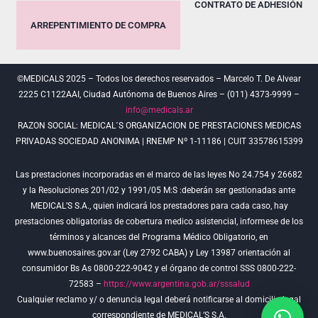
CONTRATO DE ADHESIÓN
ARREPENTIMIENTO DE COMPRA
©MEDICALS 2025 – Todos los derechos reservados – Marcelo T. De Alvear
2225 C1122AAI, Ciudad Autónoma de Buenos Aires – (011) 4373-9999 –
info@medicals.ar
RAZON SOCIAL: MEDICAL´S ORGANIZACION DE PRESTACIONES MEDICAS
PRIVADAS SOCIEDAD ANONIMA | RNEMP Nº 1-11186 | CUIT 33578615399
Las prestaciones incorporadas en el marco de las leyes No 24.754 y 26682
y la Resoluciones 201/02 y 1991/05 M:S :deberán ser gestionadas ante
MEDICAL’S S.A., quien indicará los prestadores para cada caso, hay
prestaciones obligatorias de cobertura medico asistencial, informese de los
términos y alcances del Programa Médico Obligatorio, en
www.buenosaires.gov.ar (Ley 2792 CABA) y Ley 13987 orientación al
consumidor Bs As 0800-222-9042 y el órgano de control SSS 0800-222-
72583 –
https://www.argentina.gob.ar/sssalud
Cualquier reclamo y/ o denuncia legal deberá notificarse al domicilio legal
correspondiente de MEDICAL’S S.A.