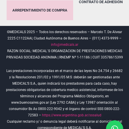
CONTRATO DE ADHESIÓN
ARREPENTIMIENTO DE COMPRA
©MEDICALS 2025 – Todos los derechos reservados – Marcelo T. De Alvear
2225 C1122AAI, Ciudad Autónoma de Buenos Aires – (011) 4373-9999 –
info@medicals.ar
RAZON SOCIAL: MEDICAL´S ORGANIZACION DE PRESTACIONES MEDICAS
PRIVADAS SOCIEDAD ANONIMA | RNEMP Nº 1-11186 | CUIT 33578615399
Las prestaciones incorporadas en el marco de las leyes No 24.754 y 26682
y la Resoluciones 201/02 y 1991/05 M:S :deberán ser gestionadas ante
MEDICAL’S S.A., quien indicará los prestadores para cada caso, hay
prestaciones obligatorias de cobertura medico asistencial, informese de los
términos y alcances del Programa Médico Obligatorio, en
www.buenosaires.gov.ar (Ley 2792 CABA) y Ley 13987 orientación al
consumidor Bs As 0800-222-9042 y el órgano de control SSS 0800-222-
72583 –
https://www.argentina.gob.ar/sssalud
Cualquier reclamo y/ o denuncia legal deberá notificarse al domicilio legal
correspondiente de MEDICAL’S S.A.