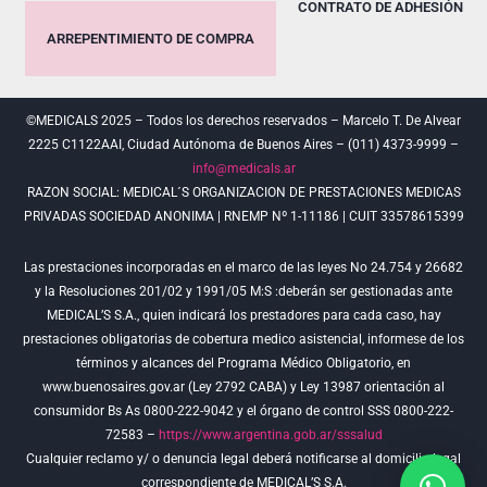
CONTRATO DE ADHESIÓN
ARREPENTIMIENTO DE COMPRA
©MEDICALS 2025 – Todos los derechos reservados – Marcelo T. De Alvear
2225 C1122AAI, Ciudad Autónoma de Buenos Aires – (011) 4373-9999 –
info@medicals.ar
RAZON SOCIAL: MEDICAL´S ORGANIZACION DE PRESTACIONES MEDICAS
PRIVADAS SOCIEDAD ANONIMA | RNEMP Nº 1-11186 | CUIT 33578615399
Las prestaciones incorporadas en el marco de las leyes No 24.754 y 26682
y la Resoluciones 201/02 y 1991/05 M:S :deberán ser gestionadas ante
MEDICAL’S S.A., quien indicará los prestadores para cada caso, hay
prestaciones obligatorias de cobertura medico asistencial, informese de los
términos y alcances del Programa Médico Obligatorio, en
www.buenosaires.gov.ar (Ley 2792 CABA) y Ley 13987 orientación al
consumidor Bs As 0800-222-9042 y el órgano de control SSS 0800-222-
72583 –
https://www.argentina.gob.ar/sssalud
Cualquier reclamo y/ o denuncia legal deberá notificarse al domicilio legal
correspondiente de MEDICAL’S S.A.