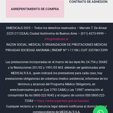
CONTRATO DE ADHESIÓN
ARREPENTIMIENTO DE COMPRA
©MEDICALS 2025 – Todos los derechos reservados – Marcelo T. De Alvear
2225 C1122AAI, Ciudad Autónoma de Buenos Aires – (011) 4373-9999 –
info@medicals.ar
RAZON SOCIAL: MEDICAL´S ORGANIZACION DE PRESTACIONES MEDICAS
PRIVADAS SOCIEDAD ANONIMA | RNEMP Nº 1-11186 | CUIT 33578615399
Las prestaciones incorporadas en el marco de las leyes No 24.754 y 26682
y la Resoluciones 201/02 y 1991/05 M:S :deberán ser gestionadas ante
MEDICAL’S S.A., quien indicará los prestadores para cada caso, hay
prestaciones obligatorias de cobertura medico asistencial, informese de los
términos y alcances del Programa Médico Obligatorio, en
www.buenosaires.gov.ar (Ley 2792 CABA) y Ley 13987 orientación al
consumidor Bs As 0800-222-9042 y el órgano de control SSS 0800-222-
72583 –
https://www.argentina.gob.ar/sssalud
Cualquier reclamo y/ o denuncia legal deberá notificarse al domicilio legal
correspondiente de MEDICAL’S S.A.