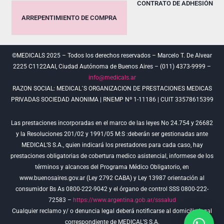
CONTRATO DE ADHESIÓN
ARREPENTIMIENTO DE COMPRA
©MEDICALS 2025 – Todos los derechos reservados – Marcelo T. De Alvear
2225 C1122AAI, Ciudad Autónoma de Buenos Aires – (011) 4373-9999 –
info@medicals.ar
RAZON SOCIAL: MEDICAL´S ORGANIZACION DE PRESTACIONES MEDICAS
PRIVADAS SOCIEDAD ANONIMA | RNEMP Nº 1-11186 | CUIT 33578615399
Las prestaciones incorporadas en el marco de las leyes No 24.754 y 26682
y la Resoluciones 201/02 y 1991/05 M:S :deberán ser gestionadas ante
MEDICAL’S S.A., quien indicará los prestadores para cada caso, hay
prestaciones obligatorias de cobertura medico asistencial, informese de los
términos y alcances del Programa Médico Obligatorio, en
www.buenosaires.gov.ar (Ley 2792 CABA) y Ley 13987 orientación al
consumidor Bs As 0800-222-9042 y el órgano de control SSS 0800-222-
72583 –
https://www.argentina.gob.ar/sssalud
Cualquier reclamo y/ o denuncia legal deberá notificarse al domicilio legal
correspondiente de MEDICAL’S S.A.