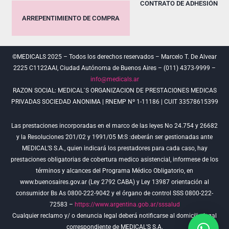
CONTRATO DE ADHESIÓN
ARREPENTIMIENTO DE COMPRA
©MEDICALS 2025 – Todos los derechos reservados – Marcelo T. De Alvear
2225 C1122AAI, Ciudad Autónoma de Buenos Aires – (011) 4373-9999 –
info@medicals.ar
RAZON SOCIAL: MEDICAL´S ORGANIZACION DE PRESTACIONES MEDICAS
PRIVADAS SOCIEDAD ANONIMA | RNEMP Nº 1-11186 | CUIT 33578615399
Las prestaciones incorporadas en el marco de las leyes No 24.754 y 26682
y la Resoluciones 201/02 y 1991/05 M:S :deberán ser gestionadas ante
MEDICAL’S S.A., quien indicará los prestadores para cada caso, hay
prestaciones obligatorias de cobertura medico asistencial, informese de los
términos y alcances del Programa Médico Obligatorio, en
www.buenosaires.gov.ar (Ley 2792 CABA) y Ley 13987 orientación al
consumidor Bs As 0800-222-9042 y el órgano de control SSS 0800-222-
72583 –
https://www.argentina.gob.ar/sssalud
Cualquier reclamo y/ o denuncia legal deberá notificarse al domicilio legal
correspondiente de MEDICAL’S S.A.