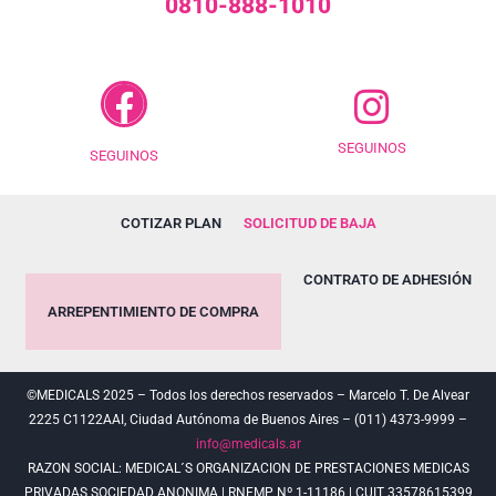
0810-888-1010
SEGUINOS
SEGUINOS
COTIZAR PLAN
SOLICITUD DE BAJA
CONTRATO DE ADHESIÓN
ARREPENTIMIENTO DE COMPRA
©MEDICALS 2025 – Todos los derechos reservados – Marcelo T. De Alvear
2225 C1122AAI, Ciudad Autónoma de Buenos Aires – (011) 4373-9999 –
info@medicals.ar
RAZON SOCIAL: MEDICAL´S ORGANIZACION DE PRESTACIONES MEDICAS
PRIVADAS SOCIEDAD ANONIMA | RNEMP Nº 1-11186 | CUIT 33578615399