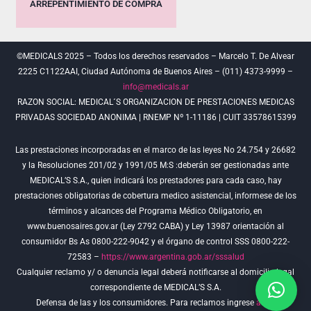
ARREPENTIMIENTO DE COMPRA
©MEDICALS 2025 – Todos los derechos reservados – Marcelo T. De Alvear
2225 C1122AAI, Ciudad Autónoma de Buenos Aires – (011) 4373-9999 –
info@medicals.ar
RAZON SOCIAL: MEDICAL´S ORGANIZACION DE PRESTACIONES MEDICAS
PRIVADAS SOCIEDAD ANONIMA | RNEMP Nº 1-11186 | CUIT 33578615399
Las prestaciones incorporadas en el marco de las leyes No 24.754 y 26682
y la Resoluciones 201/02 y 1991/05 M:S :deberán ser gestionadas ante
MEDICAL’S S.A., quien indicará los prestadores para cada caso, hay
prestaciones obligatorias de cobertura medico asistencial, informese de los
términos y alcances del Programa Médico Obligatorio, en
www.buenosaires.gov.ar (Ley 2792 CABA) y Ley 13987 orientación al
consumidor Bs As 0800-222-9042 y el órgano de control SSS 0800-222-
72583 –
https://www.argentina.gob.ar/sssalud
Cualquier reclamo y/ o denuncia legal deberá notificarse al domicilio legal
correspondiente de MEDICAL’S S.A.
Defensa de las y los consumidores. Para reclamos ingrese
aquí
.