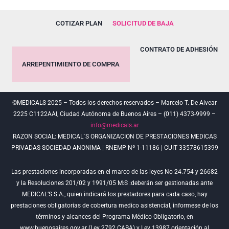
COTIZAR PLAN
SOLICITUD DE BAJA
CONTRATO DE ADHESIÓN
ARREPENTIMIENTO DE COMPRA
©MEDICALS 2025 – Todos los derechos reservados – Marcelo T. De Alvear
2225 C1122AAI, Ciudad Autónoma de Buenos Aires – (011) 4373-9999 –
info@medicals.ar
RAZON SOCIAL: MEDICAL´S ORGANIZACION DE PRESTACIONES MEDICAS
PRIVADAS SOCIEDAD ANONIMA | RNEMP Nº 1-11186 | CUIT 33578615399
Las prestaciones incorporadas en el marco de las leyes No 24.754 y 26682
y la Resoluciones 201/02 y 1991/05 M:S :deberán ser gestionadas ante
MEDICAL’S S.A., quien indicará los prestadores para cada caso, hay
prestaciones obligatorias de cobertura medico asistencial, informese de los
términos y alcances del Programa Médico Obligatorio, en
www.buenosaires.gov.ar (Ley 2792 CABA) y Ley 13987 orientación al