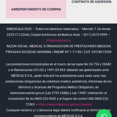
CONTRATO DE ADHESIÓN
ARREPENTIMIENTO DE COMPRA
©MEDICALS 2025 – Todos los derechos reservados – Marcelo T. De Alvear
2225 C1122AAI, Ciudad Autónoma de Buenos Aires – (011) 4373-9999 –
info@medicals.ar
RAZON SOCIAL: MEDICAL´S ORGANIZACION DE PRESTACIONES MEDICAS
PRIVADAS SOCIEDAD ANONIMA | RNEMP Nº 1-11186 | CUIT 33578615399
Las prestaciones incorporadas en el marco de las leyes No 24.754 y 26682
y la Resoluciones 201/02 y 1991/05 M:S :deberán ser gestionadas ante
MEDICAL’S S.A., quien indicará los prestadores para cada caso, hay
prestaciones obligatorias de cobertura medico asistencial, informese de los
términos y alcances del Programa Médico Obligatorio, en
www.buenosaires.gov.ar (Ley 2792 CABA) y Ley 13987 orientación al
consumidor Bs As 0800-222-9042 y el órgano de control SSS 0800-222-
72583 –
https://www.argentina.gob.ar/sssalud
Cualquier reclamo y/ o denuncia legal deberá notificarse al domicilio legal
correspondiente de MEDICAL’S S.A.