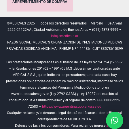
ARREPENTIMIENTO DE COMPRA
©MEDICALS 2025 – Todos los derechos reservados – Marcelo T. De Alvear
2225 C1122AAI, Ciudad Autónoma de Buenos Aires – (011) 4373-9999 –
info@medicals.ar
RAZON SOCIAL: MEDICAL´S ORGANIZACION DE PRESTACIONES MEDICAS
PRIVADAS SOCIEDAD ANONIMA | RNEMP Nº 1-11186 | CUIT 33578615399
Las prestaciones incorporadas en el marco de las leyes No 24.754 y 26682
y la Resoluciones 201/02 y 1991/05 M:S :deberán ser gestionadas ante
MEDICAL’S S.A., quien indicará los prestadores para cada caso, hay
prestaciones obligatorias de cobertura medico asistencial, informese de los
términos y alcances del Programa Médico Obligatorio, en
www.buenosaires.gov.ar (Ley 2792 CABA) y Ley 13987 orientación al
consumidor Bs As 0800-222-9042 y el órgano de control SSS 0800-222-
72583 –
https://www.argentina.gob.ar/sssalud
Cualquier reclamo y/ o denuncia legal deberá notificarse al domicilio legal
correspondiente de MEDICAL’S S.A.
Defensa de las y los consumidores. Para reclamos ingrese
aquí
.