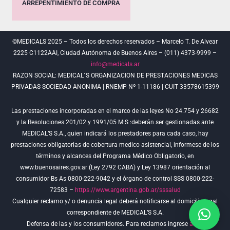
ARREPENTIMIENTO DE COMPRA
©MEDICALS 2025 – Todos los derechos reservados – Marcelo T. De Alvear
2225 C1122AAI, Ciudad Autónoma de Buenos Aires – (011) 4373-9999 –
info@medicals.ar
RAZON SOCIAL: MEDICAL´S ORGANIZACION DE PRESTACIONES MEDICAS
PRIVADAS SOCIEDAD ANONIMA | RNEMP Nº 1-11186 | CUIT 33578615399
Las prestaciones incorporadas en el marco de las leyes No 24.754 y 26682
y la Resoluciones 201/02 y 1991/05 M:S :deberán ser gestionadas ante
MEDICAL’S S.A., quien indicará los prestadores para cada caso, hay
prestaciones obligatorias de cobertura medico asistencial, informese de los
términos y alcances del Programa Médico Obligatorio, en
www.buenosaires.gov.ar (Ley 2792 CABA) y Ley 13987 orientación al
consumidor Bs As 0800-222-9042 y el órgano de control SSS 0800-222-
72583 –
https://www.argentina.gob.ar/sssalud
Cualquier reclamo y/ o denuncia legal deberá notificarse al domicilio legal
correspondiente de MEDICAL’S S.A.
Defensa de las y los consumidores. Para reclamos ingrese
aquí
.