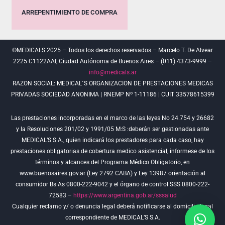
ARREPENTIMIENTO DE COMPRA
©MEDICALS 2025 – Todos los derechos reservados – Marcelo T. De Alvear
2225 C1122AAI, Ciudad Autónoma de Buenos Aires – (011) 4373-9999 –
info@medicals.ar
RAZON SOCIAL: MEDICAL´S ORGANIZACION DE PRESTACIONES MEDICAS
PRIVADAS SOCIEDAD ANONIMA | RNEMP Nº 1-11186 | CUIT 33578615399
Las prestaciones incorporadas en el marco de las leyes No 24.754 y 26682
y la Resoluciones 201/02 y 1991/05 M:S :deberán ser gestionadas ante
MEDICAL’S S.A., quien indicará los prestadores para cada caso, hay
prestaciones obligatorias de cobertura medico asistencial, informese de los
términos y alcances del Programa Médico Obligatorio, en
www.buenosaires.gov.ar (Ley 2792 CABA) y Ley 13987 orientación al
consumidor Bs As 0800-222-9042 y el órgano de control SSS 0800-222-
72583 –
https://www.argentina.gob.ar/sssalud
Cualquier reclamo y/ o denuncia legal deberá notificarse al domicilio legal
correspondiente de MEDICAL’S S.A.