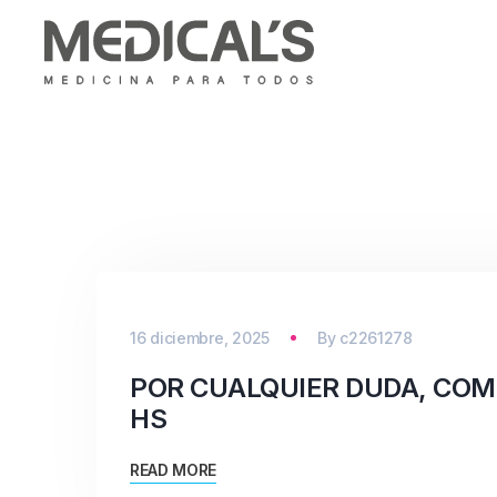
16 diciembre, 2025
By
c2261278
POR CUALQUIER DUDA, COM
HS
READ MORE