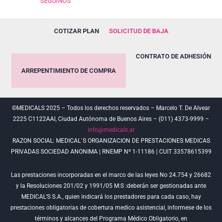
SEGUINOS
COTIZAR PLAN
SOLICITUD DE BAJA
CONTRATO DE ADHESIÓN
ARREPENTIMIENTO DE COMPRA
©MEDICALS 2025 – Todos los derechos reservados – Marcelo T. De Alvear
2225 C1122AAI, Ciudad Autónoma de Buenos Aires – (011) 4373-9999 –
info@medicals.ar
RAZON SOCIAL: MEDICAL´S ORGANIZACION DE PRESTACIONES MEDICAS
PRIVADAS SOCIEDAD ANONIMA | RNEMP Nº 1-11186 | CUIT 33578615399
Las prestaciones incorporadas en el marco de las leyes No 24.754 y 26682
y la Resoluciones 201/02 y 1991/05 M:S :deberán ser gestionadas ante
MEDICAL’S S.A., quien indicará los prestadores para cada caso, hay
prestaciones obligatorias de cobertura medico asistencial, informese de los
términos y alcances del Programa Médico Obligatorio, en