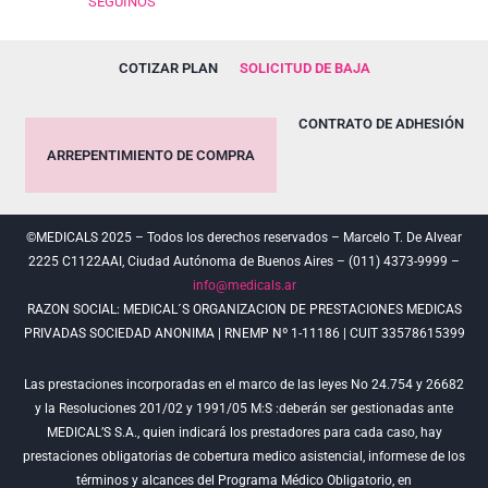
SEGUINOS
COTIZAR PLAN
SOLICITUD DE BAJA
CONTRATO DE ADHESIÓN
ARREPENTIMIENTO DE COMPRA
©MEDICALS 2025 – Todos los derechos reservados – Marcelo T. De Alvear
2225 C1122AAI, Ciudad Autónoma de Buenos Aires – (011) 4373-9999 –
info@medicals.ar
RAZON SOCIAL: MEDICAL´S ORGANIZACION DE PRESTACIONES MEDICAS
PRIVADAS SOCIEDAD ANONIMA | RNEMP Nº 1-11186 | CUIT 33578615399
Las prestaciones incorporadas en el marco de las leyes No 24.754 y 26682
y la Resoluciones 201/02 y 1991/05 M:S :deberán ser gestionadas ante
MEDICAL’S S.A., quien indicará los prestadores para cada caso, hay
prestaciones obligatorias de cobertura medico asistencial, informese de los
términos y alcances del Programa Médico Obligatorio, en