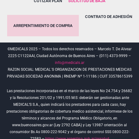
COTIZAR PLAN
SOLICITUD DE BAJA
CONTRATO DE ADHESIÓN
ARREPENTIMIENTO DE COMPRA
©MEDICALS 2025 – Todos los derechos reservados – Marcelo T. De Alvear
2225 C1122AAI, Ciudad Autónoma de Buenos Aires – (011) 4373-9999 –
info@medicals.ar
RAZON SOCIAL: MEDICAL´S ORGANIZACION DE PRESTACIONES MEDICAS
PRIVADAS SOCIEDAD ANONIMA | RNEMP Nº 1-11186 | CUIT 33578615399
Las prestaciones incorporadas en el marco de las leyes No 24.754 y 26682
y la Resoluciones 201/02 y 1991/05 M:S :deberán ser gestionadas ante
MEDICAL’S S.A., quien indicará los prestadores para cada caso, hay
prestaciones obligatorias de cobertura medico asistencial, informese de los
términos y alcances del Programa Médico Obligatorio, en
www.buenosaires.gov.ar (Ley 2792 CABA) y Ley 13987 orientación al
consumidor Bs As 0800-222-9042 y el órgano de control SSS 0800-222-
72583 –
https://www.argentina.gob.ar/sssalud